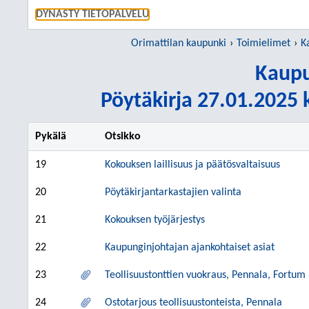
SIIRRY S
DYNASTY TIETOPALVELU
Orimattilan kaupunki
Toimielimet
K
Kaupu
Pöytäkirja 27.01.2025 k
Pykälä
Otsikko
19
Kokouksen laillisuus ja päätösvaltaisuus
20
Pöytäkirjantarkastajien valinta
21
Kokouksen työjärjestys
22
Kaupunginjohtajan ajankohtaiset asiat
23
Teollisuustonttien vuokraus, Pennala, Fortu
24
Ostotarjous teollisuustonteista, Pennala