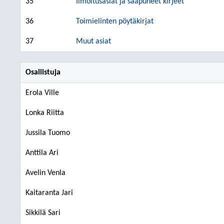
35
Ilmoitusasiat ja saapuneet kirjeet
36
Toimielinten pöytäkirjat
37
Muut asiat
Osallistuja
Erola Ville
Lonka Riitta
Jussila Tuomo
Anttila Ari
Avelin Venla
Kaitaranta Jari
Sikkilä Sari