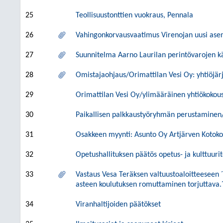
25
Teollisuustonttien vuokraus, Pennala
26
Vahingonkorvausvaatimus Virenojan uusi as
27
Suunnitelma Aarno Laurilan perintövarojen k
28
Omistajaohjaus/Orimattilan Vesi Oy: yhtiöjä
29
Orimattilan Vesi Oy/ylimääräinen yhtiökokous
30
Paikallisen palkkaustyöryhmän perustaminen
31
Osakkeen myynti: Asunto Oy Artjärven Kotok
32
Opetushallituksen päätös opetus- ja kulttuuri
33
Vastaus Vesa Teräksen valtuustoaloitteeseen 
asteen koulutuksen romuttaminen torjuttava.
34
Viranhaltijoiden päätökset