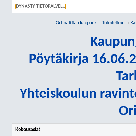
SIIRRY S
DYNASTY TIETOPALVELU
Orimattilan kaupunki
Toimielimet
Ka
Kaupung
Pöytäkirja 16.06.2
Tar
Yhteiskoulun ravint
Or
Kokousasiat