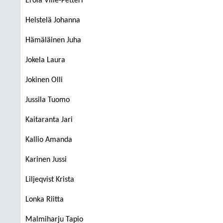
Erola Ville-Petteri
Helstelä Johanna
Hämäläinen Juha
Jokela Laura
Jokinen Olli
Jussila Tuomo
Kaitaranta Jari
Kallio Amanda
Karinen Jussi
Liljeqvist Krista
Lonka Riitta
Malmiharju Tapio