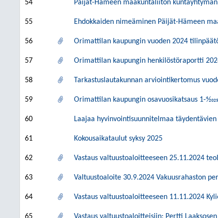
54
Päijät-Hämeen maakuntaliiton kuntayhtymän
55
Ehdokkaiden nimeäminen Päijät-Hämeen maaku
56
Orimattilan kaupungin vuoden 2024 tilinpäätös
57
Orimattilan kaupungin henkilöstöraportti 20
58
Tarkastuslautakunnan arviointikertomus vuod
59
Orimattilan kaupungin osavuosikatsaus 1-4⁄202
60
Laajaa hyvinvointisuunnitelmaa täydentävien
61
Kokousaikataulut syksy 2025
62
Vastaus valtuustoaloitteeseen 25.11.2024 teol
63
Valtuustoaloite 30.9.2024 Vakuusrahaston peru
64
Vastaus valtuustoaloitteeseen 11.11.2024 Ky
65
Vastaus valtuustoaloitteisiin: Pertti Laaksose