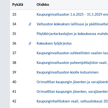
Pykälä
Otsikko
33
Kaupunginvaltuuston 1.6.2025 - 31.5.2029 e
34
Valtuuston kokouksen laillisuus ja päätösvalta
35
Pöytäkirjantarkastajien ja kokouksessa mahdoll
36
Kokouksen työjärjestys
37
Kaupunginvaltuuston suhteellisten vaalien la
38
Kaupunginvaltuuston puheenjohtajiston vaali,
39
Kaupunginvaltuuston koolle kutsuminen
40
Orimattilan kaupungin jäsenten ja varajäsen
41
Orimattilan kaupungin jäsenten, varajäsente
42
Kaupunginhallituksen vaali, valtuustokausi 2