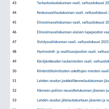
43
Tarkastuslautakunnan vaali, valtuustokausi 2
44
Keskusvaalilautakunnan vaali, valtuustokausi
45
Elinvoimavaliokunnan vaali, valtuustokausi 
46
Elinvoimavaliokunnan alaisen lupajaoston vaa
47
Sivistysvaliokunnan vaali, valtuustokausi 202
48
Hyvinvointi- ja osallisuusjaoston vaali, valtu
49
Käräjäoikeuden lautamiesten vaali, valtuust
50
Kiinteistötoimitusten uskottujen miesten vaal
51
Lahden seudun joukkoliikennelautakunnan jä
52
Hämeen poliisin neuvottelukunnan jäsenen ja
53
Lahden seudun jätelautakuntaan jäsenen ja 