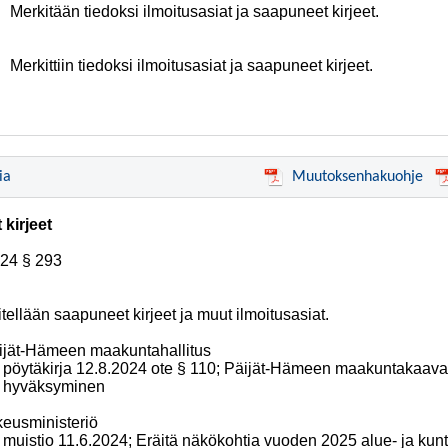
Merkitään tiedoksi ilmoitusasiat ja saapuneet kirjeet.
Merkittiin tiedoksi ilmoitusasiat ja saapuneet kirjeet.
ia
Muutoksenhakuohje
 kirjeet
024
§ 293
tellään saapuneet kirjeet ja muut ilmoitusasiat.
ijät-Hämeen maakuntahallitus
pöytäkirja 12.8.2024 ote § 110; Päijät-Hämeen maakuntakaava
hyväksyminen
keusministeriö
muistio 11.6.2024; Eräitä näkökohtia vuoden 2025 alue- ja kun