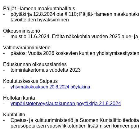
Päijät-Hämeen maakuntahallitus
-
pöytäkirja 12.8.2024 ote § 110; Päijät-Hämeen maakunta
tavoitteiden hyväksyminen
Oikeusministeriö
-
muistio 11.6.2024; Eräitä näkökohtia vuoden 2025 alue- ja
Valtiovarainministeriö
-
päätös: Vuotta 2026 koskevien kuntien yhdistymisesitysten
Eduskunnan oikeusasiamies
-
toimintakertomus vuodelta 2023
Koulutuskeskus Salpaus
-
yhtymäkokouksen 20.8.2024 pöytäkirja
Hollolan kunta
-
ympäristöterveyslautakunnan pöytäkirja 21.8.2024
Kuntaliitto
-
Opetus- ja kulttuuriministeriö ja Suomen Kuntaliitto tiedott
perusopetuksen vuosiviikkotuntien lisäämisen toimeenpan