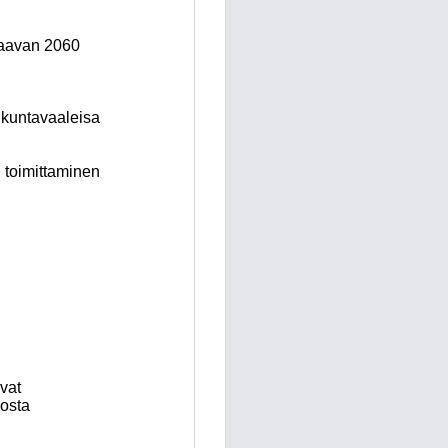
kaavan 2060
 kuntavaaleisa
 toimittaminen
avat
osta