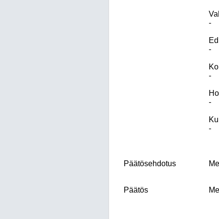
Val
-
Ed
-
Ko
-
Ho
-
Kun
-
Päätösehdotus
Mer
Päätös
Mer