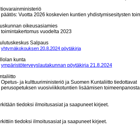
tiovarainministeriö
päätös: Vuotta 2026 koskevien kuntien yhdistymisesitysten toi
uskunnan oikeusasiamies
toimintakertomus vuodelta 2023
ulutuskeskus Salpaus
yhtymäkokouksen 20.8.2024 pöytäkirja
llolan kunta
ympäristöterveyslautakunnan pöytäkirja 21.8.2024
taliitto
Opetus- ja kulttuuriministeriö ja Suomen Kuntaliitto tiedottavat
perusopetuksen vuosiviikkotuntien lisäämisen toimeenpanosta
kitään tiedoksi ilmoitusasiat ja saapuneet kirjeet.
kittiin tiedoksi ilmoitusasiat ja saapuneet kirjeet.