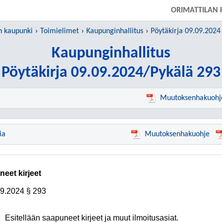
SIIRRY SUORAAN PÄÄSISÄLTÖÖN
ORIMATTILAN 
n kaupunki
Toimielimet
Kaupunginhallitus
Pöytäkirja 09.09.2024
Kaupunginhallitus
Pöytäkirja 09.09.2024/Pykälä 293
Muutoksenhakuohj
ia
Muutoksenhakuohje
neet kirjeet
09.2024
§ 293
Esitellään saapuneet kirjeet ja muut ilmoitusasiat.