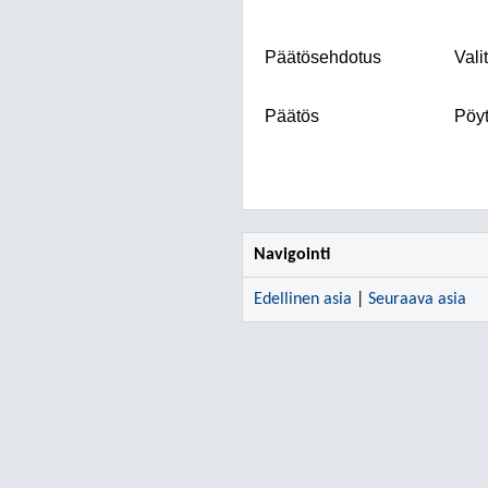
Päätösehdotus
Vali
Päätös
Pöyt
Navigointi
Edellinen asia
|
Seuraava asia