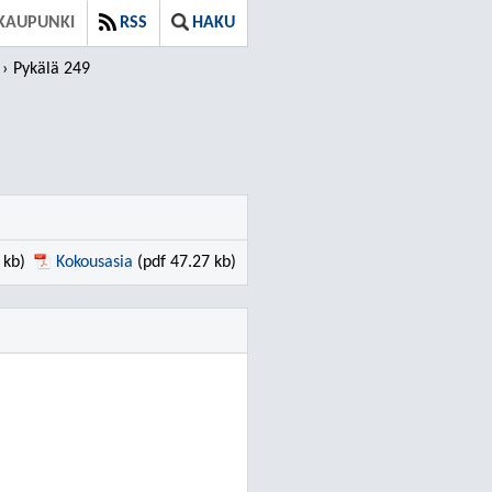
KAUPUNKI
RSS
HAKU
Pykälä 249
 kb)
Kokousasia
(pdf 47.27 kb)