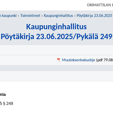
SIIRRY SUORAAN PÄÄSISÄLTÖÖN
ORIMATTILAN 
n kaupunki
Toimielimet
Kaupunginhallitus
Pöytäkirja 23.06.2025
Kaupunginhallitus
Pöytäkirja 23.06.2025/Pykälä 249
Muutoksenhakuohje
(pdf 79.08
inta
5
§ 249